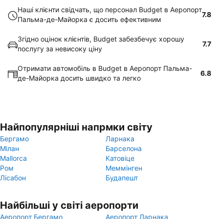
Наші клієнти свідчать, що персонал Budget в Аеропорт
7.8
Пальма-де-Майорка є досить ефективним
Згідно оцінок клієнтів, Budget забезбечує хорошу
7.7
послугу за невисоку ціну
Отримати автомобіль в Budget в Аеропорт Пальма-
6.8
де-Майорка досить швидко та легко
Найпопулярніші напрмки світу
Бергамо
Ларнака
Мілан
Барселона
Mallorca
Катовіце
Ром
Меммінген
Лісабон
Будапешт
Найбільші у світі аеропорти
Аеропорт Бергамо
Аеропорт Ларнака