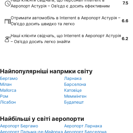
7.5
Аеропорт Астурія – Ов'єдо є досить ефективним
Отримати автомобіль в Interrent в Аеропорт Астурія –
6.6
Ов'єдо досить швидко та легко
Наші клієнти свідчать, що Interrent в Аеропорт Астурія
6.2
– Ов'єдо досить легко знайти
Найпопулярніші напрмки світу
Бергамо
Ларнака
Мілан
Барселона
Mallorca
Катовіце
Ром
Меммінген
Лісабон
Будапешт
Найбільші у світі аеропорти
Аеропорт Бергамо
Аеропорт Ларнака
Аеропорт Пальма-де-Майорка
Аеропорт Барселона