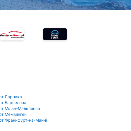
рт Ларнака
рт Барселона
рт Мілан-Мальпенса
рт Меммінген
рт Франкфурт-на-Майні