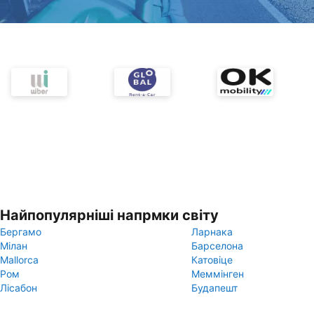
Найпопулярніші напрмки світу
Бергамо
Ларнака
Мілан
Барселона
Mallorca
Катовіце
Ром
Меммінген
Лісабон
Будапешт