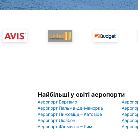
Найбільші у світі аеропорти
Аеропорт Бергамо
Аеропо
Аеропорт Пальма-де-Майорка
Аеропо
Аеропорт Пижовіце – Катовіце
Аеропо
Аеропорт Лісабон
Аеропо
Аеропорт Ф'юмічіно – Рим
Аеропо