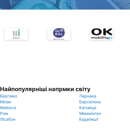
Найпопулярніші напрмки світу
Бергамо
Ларнака
Мілан
Барселона
Mallorca
Катовіце
Ром
Меммінген
Лісабон
Будапешт