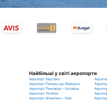
Найбільші у світі аеропорти
Аеропорт Бергамо
Аеропо
Аеропорт Пальма-де-Майорка
Аеропо
Аеропорт Пижовіце – Катовіце
Аеропо
Аеропорт Лісабон
Аеропо
Аеропорт Ф'юмічіно – Рим
Аеропо