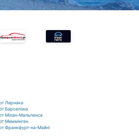
рт Ларнака
рт Барселона
рт Мілан-Мальпенса
рт Меммінген
рт Франкфурт-на-Майні