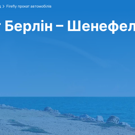
д
Firefly прокат автомобілів
рт Берлін – Шенефе