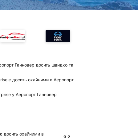
еропорт Ганновер досить швидко та
prise є досить охайними в Аеропорт
erprise у Аеропорт Ганновер
e є досить охайними в
9.2