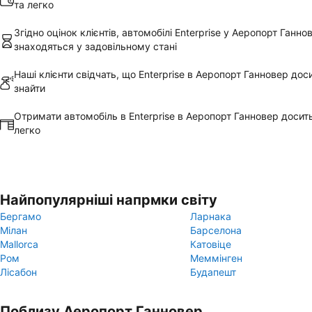
та легко
Згідно оцінок клієнтів, автомобілі Enterprise у Аеропорт Ганно
знаходяться у задовільному стані
Наші клієнти свідчать, що Enterprise в Аеропорт Ганновер дос
знайти
Отримати автомобіль в Enterprise в Аеропорт Ганновер досит
легко
Найпопулярніші напрмки світу
Бергамо
Ларнака
Мілан
Барселона
Mallorca
Катовіце
Ром
Меммінген
Лісабон
Будапешт
Поблизу Аеропорт Ганновер