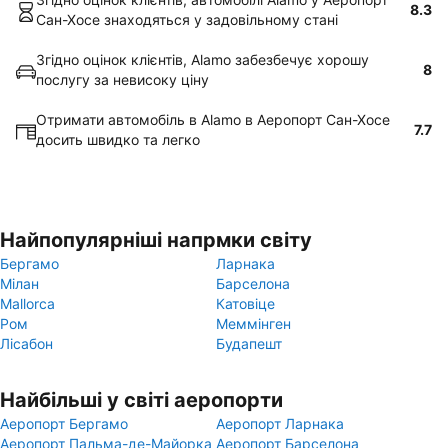
8.3
Сан-Хосе знаходяться у задовільному стані
Згідно оцінок клієнтів, Alamo забезбечує хорошу
8
послугу за невисоку ціну
Отримати автомобіль в Alamo в Аеропорт Сан-Хосе
7.7
досить швидко та легко
Найпопулярніші напрмки світу
Бергамо
Ларнака
Мілан
Барселона
Mallorca
Катовіце
Ром
Меммінген
Лісабон
Будапешт
Найбільші у світі аеропорти
Аеропорт Бергамо
Аеропорт Ларнака
Аеропорт Пальма-де-Майорка
Аеропорт Барселона