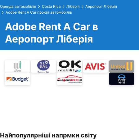
Оренда автомобілів
Costa Rica
Ліберія
Аеропорт Ліберія
Adobe Rent A Car прокат автомобілів
Adobe Rent A Car в
Аеропорт Ліберія
Найпопулярніші напрмки світу