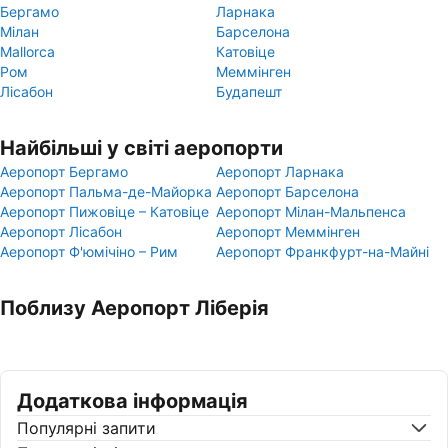
Бергамо
Ларнака
Мілан
Барселона
Mallorca
Катовіце
Ром
Меммінген
Лісабон
Будапешт
Найбільші у світі аеропорти
Аеропорт Бергамо
Аеропорт Ларнака
Аеропорт Пальма-де-Майорка
Аеропорт Барселона
Аеропорт Пижовіце – Катовіце
Аеропорт Мілан-Мальпенса
Аеропорт Лісабон
Аеропорт Меммінген
Аеропорт Ф'юмічіно – Рим
Аеропорт Франкфурт-на-Майні
Поблизу Аеропорт Ліберія
Додаткова інформація
Популярні запити