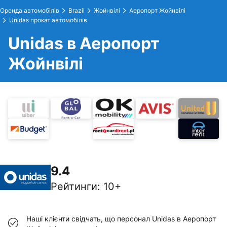
Оренда автомобілів
Brazil
Жойнвілі
Аеропорт Жойнвілі
Unidas прокат автомобілів
Unidas в Аеропорт
Жойнвілі
9.4
Рейтинги
:
10+
Наші клієнти свідчать, що персонал Unidas в Аеропорт