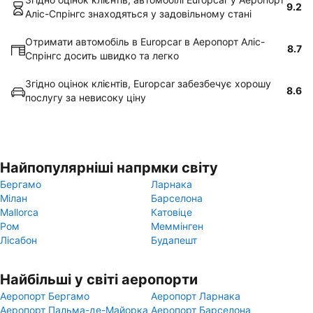
9.2
Аліс-Спрінгс знаходяться у задовільному стані
Отримати автомобіль в Europcar в Аеропорт Аліс-
8.7
Спрінгс досить швидко та легко
Згідно оцінок клієнтів, Europcar забезбечує хорошу
8.6
послугу за невисоку ціну
Найпопулярніші напрмки світу
Бергамо
Ларнака
Мілан
Барселона
Mallorca
Катовіце
Ром
Меммінген
Лісабон
Будапешт
Найбільші у світі аеропорти
Аеропорт Бергамо
Аеропорт Ларнака
Аеропорт Пальма-де-Майорка
Аеропорт Барселона