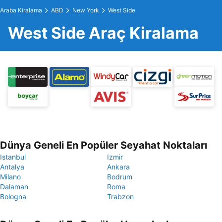
Araba Kiralama
ABD
New York
West Side
West Side Araç Kiralama
Dünya Geneli En Popüler Seyahat Noktaları
Istanbul
Izmir
Antalya
Ankara
Milano
Bodrum
Dalaman
Roma
Bologna
Trabzon