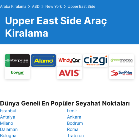
Araba Kiralama
ABD
New York
Upper East Side
Upper East Side Araç
Kiralama
Dünya Geneli En Popüler Seyahat Noktaları
Istanbul
Izmir
Antalya
Ankara
Milano
Bodrum
Dalaman
Roma
Bologna
Trabzon