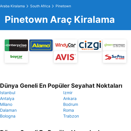
Araba Kiralama
South Africa
Pinetown
Pinetown Araç Kiralama
Dünya Geneli En Popüler Seyahat Noktaları
Istanbul
Izmir
Antalya
Ankara
Milano
Bodrum
Dalaman
Roma
Bologna
Trabzon