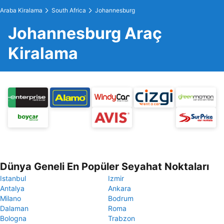
Araba Kiralama
South Africa
Johannesburg
Johannesburg Araç
Kiralama
Dünya Geneli En Popüler Seyahat Noktaları
Istanbul
Izmir
Antalya
Ankara
Milano
Bodrum
Dalaman
Roma
Bologna
Trabzon