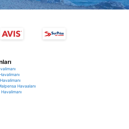
ları
avalimanı
Havalimanı
 Havalimanı
Malpensa Havaalanı
 Havalimanı