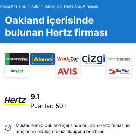
Araba Kiralama
ABD
Oakland
Hertz Araç Kiralama
Oakland içerisinde
bulunan Hertz firması
9.1
Puanlar
:
50+
Müşterilerimiz Oakland içerisinde bulunan Hertz firmasının
araçlarının oldukça temiz olduğunu belirttiler.