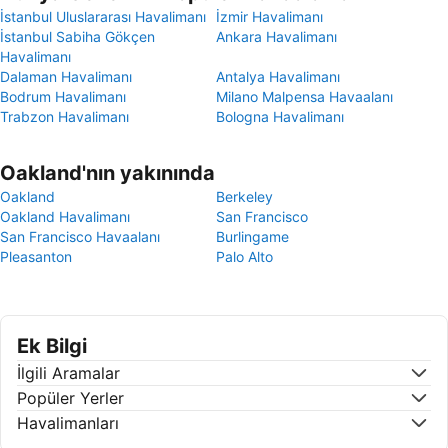
İstanbul Uluslararası Havalimanı
İzmir Havalimanı
İstanbul Sabiha Gökçen
Ankara Havalimanı
Havalimanı
Dalaman Havalimanı
Antalya Havalimanı
Bodrum Havalimanı
Milano Malpensa Havaalanı
Trabzon Havalimanı
Bologna Havalimanı
Oakland'nın yakınında
Oakland
Berkeley
Oakland Havalimanı
San Francisco
San Francisco Havaalanı
Burlingame
Pleasanton
Palo Alto
Ek Bilgi
İlgili Aramalar
Popüler Yerler
Havalimanları