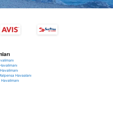
ları
avalimanı
Havalimanı
 Havalimanı
Malpensa Havaalanı
 Havalimanı