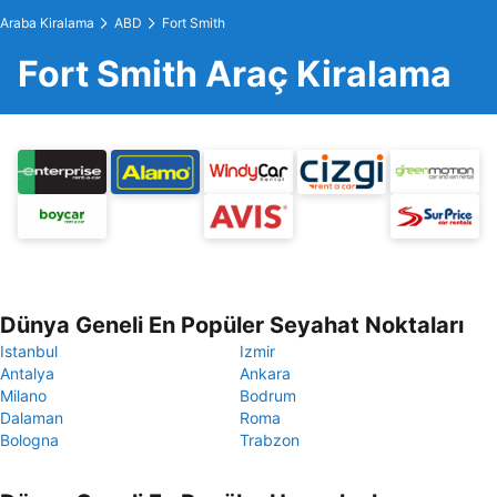
Araba Kiralama
ABD
Fort Smith
Fort Smith Araç Kiralama
Dünya Geneli En Popüler Seyahat Noktaları
Istanbul
Izmir
Antalya
Ankara
Milano
Bodrum
Dalaman
Roma
Bologna
Trabzon