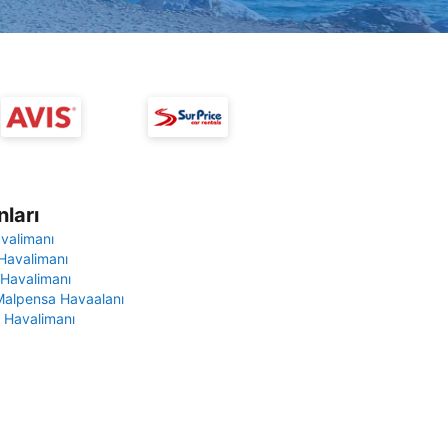
ları
avalimanı
Havalimanı
 Havalimanı
Malpensa Havaalanı
 Havalimanı