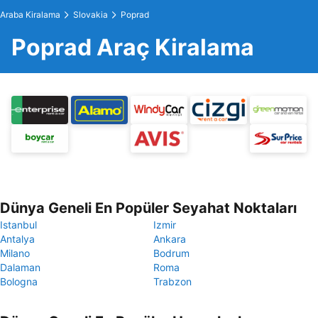
Araba Kiralama
Slovakia
Poprad
Poprad Araç Kiralama
Dünya Geneli En Popüler Seyahat Noktaları
Istanbul
Izmir
Antalya
Ankara
Milano
Bodrum
Dalaman
Roma
Bologna
Trabzon