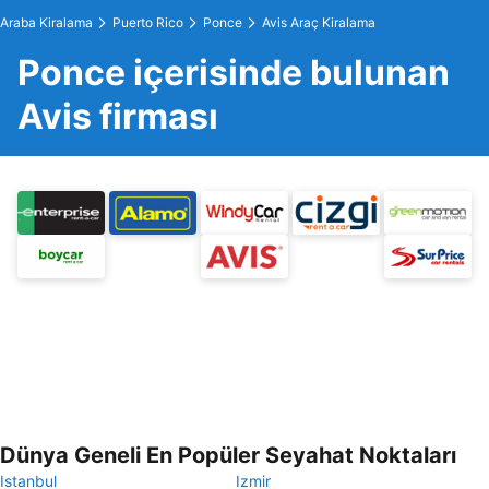
Araba Kiralama
Puerto Rico
Ponce
Avis Araç Kiralama
Ponce içerisinde bulunan
Avis firması
Dünya Geneli En Popüler Seyahat Noktaları
Istanbul
Izmir