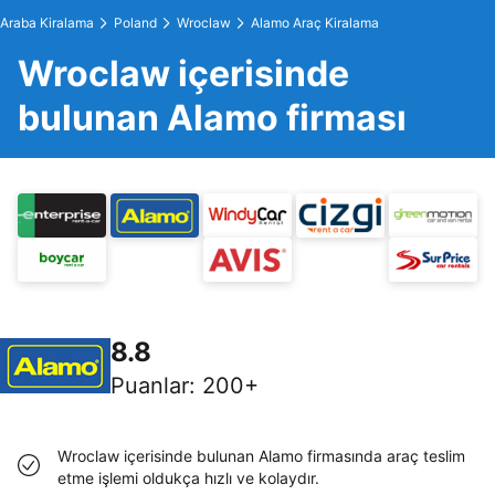
Araba Kiralama
Poland
Wroclaw
Alamo Araç Kiralama
Wroclaw içerisinde
bulunan Alamo firması
8.8
Puanlar
:
200+
Wroclaw içerisinde bulunan Alamo firmasında araç teslim
etme işlemi oldukça hızlı ve kolaydır.