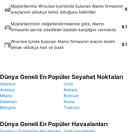
Müşterilerimiz Wroclaw içerisinde bulunan Alamo firmasının
9
araçlarının oldukça temiz olduğunu belirttiler.
Müşterilerimizin değerlendirmelerine göre, Alamo
8.1
firmasının servisi ödedikleri bedelin karşılığını vermekte.
Wroclaw içinde bulunan Alamo firmasının aracını teslim
8.1
almak oldukça hızlı ve basit
Dünya Geneli En Popüler Seyahat Noktaları
Istanbul
Izmir
Antalya
Ankara
Milano
Bodrum
Dalaman
Roma
Bologna
Trabzon
Dünya Geneli En Popüler Havaalanları
İstanbul Uluslararası Havalimanı
İzmir Havalimanı