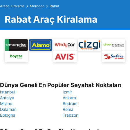
Araba Kiralama
Morocco
Rabat
Rabat Araç Kiralama
Dünya Geneli En Popüler Seyahat Noktaları
Istanbul
Izmir
Antalya
Ankara
Milano
Bodrum
Dalaman
Roma
Bologna
Trabzon