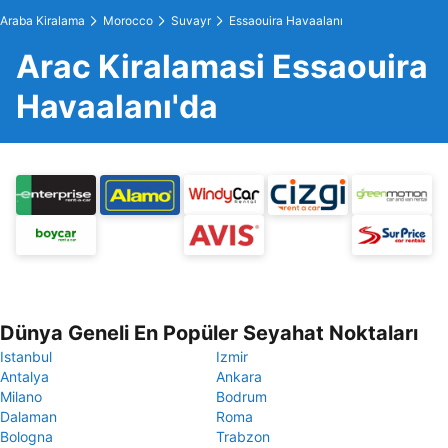
Araba Kiralama
Morocco
Suvayr
Essaouira Havaalanı
Arac Kiralamasi Essaouira
Havaalanı'da
Dünya Geneli En Popüler Seyahat Noktaları
Istanbul
Izmir
Antalya
Ankara
Milano
Bodrum
Dalaman
Roma
Bologna
Trabzon