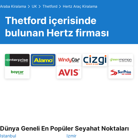
Araba Kiralama
UK
Thetford
Hertz Araç Kiralama
Thetford içerisinde
bulunan Hertz firması
Dünya Geneli En Popüler Seyahat Noktaları
Istanbul
Izmir