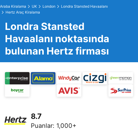
Araba Kiralama
UK
London
Londra Stansted Havaalanı
Hertz Araç Kiralama
Londra Stansted
Havaalanı noktasında
bulunan Hertz firması
8.7
Puanlar
:
1,000+