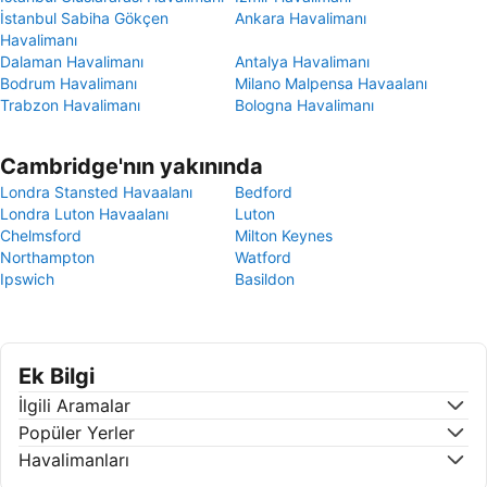
İstanbul Sabiha Gökçen
Ankara Havalimanı
Havalimanı
Dalaman Havalimanı
Antalya Havalimanı
Bodrum Havalimanı
Milano Malpensa Havaalanı
Trabzon Havalimanı
Bologna Havalimanı
Cambridge'nın yakınında
Londra Stansted Havaalanı
Bedford
Londra Luton Havaalanı
Luton
Chelmsford
Milton Keynes
Northampton
Watford
Ipswich
Basildon
Ek Bilgi
İlgili Aramalar
Popüler Yerler
Havalimanları