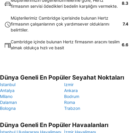
Müşterilerimizin değerlendirmelerine göre, Hertz
8.3
firmasının servisi ödedikleri bedelin karşılığını vermekte.
Müşterilerimiz Cambridge içerisinde bulunan Hertz
firmasının çalışanlarının çok yardımsever olduklarını
7.4
belirttiler.
Cambridge içinde bulunan Hertz firmasının aracını teslim
6.6
almak oldukça hızlı ve basit
Dünya Geneli En Popüler Seyahat Noktaları
Istanbul
Izmir
Antalya
Ankara
Milano
Bodrum
Dalaman
Roma
Bologna
Trabzon
Dünya Geneli En Popüler Havaalanları
İstanbul Uluslararası Havalimanı
İzmir Havalimanı