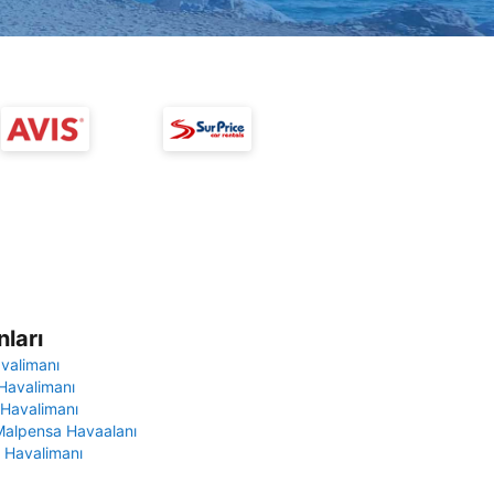
ları
avalimanı
Havalimanı
 Havalimanı
Malpensa Havaalanı
 Havalimanı