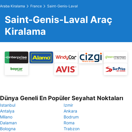
Araba Kiralama
France
Saint-Genis-Laval
Saint-Genis-Laval Araç
Kiralama
Dünya Geneli En Popüler Seyahat Noktaları
Istanbul
Izmir
Antalya
Ankara
Milano
Bodrum
Dalaman
Roma
Bologna
Trabzon