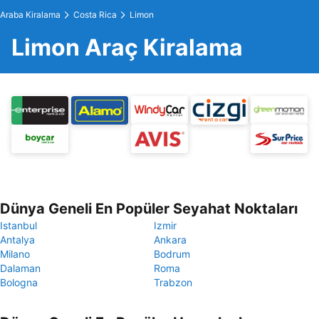
Araba Kiralama
Costa Rica
Limon
Limon Araç Kiralama
Dünya Geneli En Popüler Seyahat Noktaları
Istanbul
Izmir
Antalya
Ankara
Milano
Bodrum
Dalaman
Roma
Bologna
Trabzon