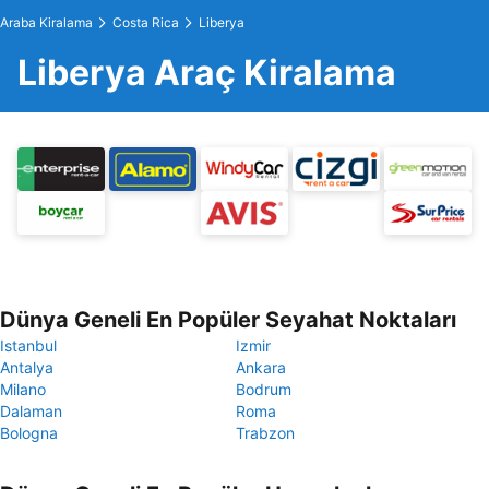
Araba Kiralama
Costa Rica
Liberya
Liberya Araç Kiralama
Dünya Geneli En Popüler Seyahat Noktaları
Istanbul
Izmir
Antalya
Ankara
Milano
Bodrum
Dalaman
Roma
Bologna
Trabzon