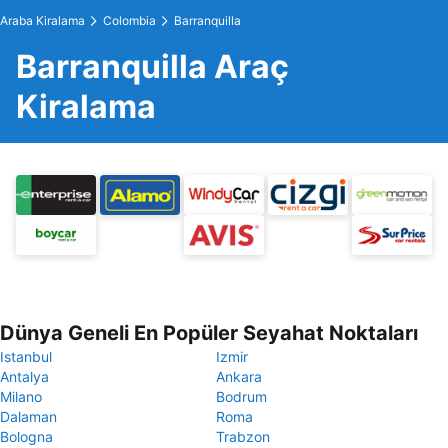
Araba Kiralama
Colombia
Barranquilla
Barranquilla Araç
Kiralama
Dünya Geneli En Popüler Seyahat Noktaları
Istanbul
Izmir
Antalya
Ankara
Milano
Bodrum
Dalaman
Roma
Bologna
Trabzon