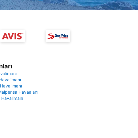
ları
avalimanı
Havalimanı
 Havalimanı
Malpensa Havaalanı
 Havalimanı