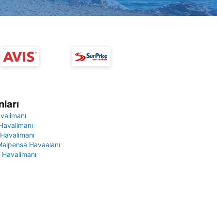
ları
avalimanı
Havalimanı
 Havalimanı
Malpensa Havaalanı
 Havalimanı