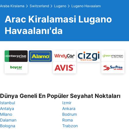
Araba Kiralama
Switzerland
Lugano
Lugano Havaalanı
Arac Kiralamasi Lugano
Havaalanı'da
Dünya Geneli En Popüler Seyahat Noktaları
Istanbul
Izmir
Antalya
Ankara
Milano
Bodrum
Dalaman
Roma
Bologna
Trabzon