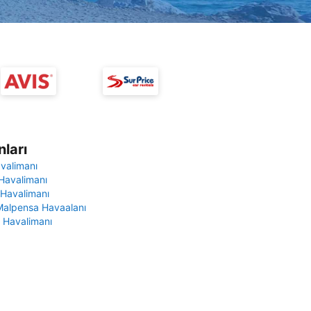
ları
avalimanı
Havalimanı
 Havalimanı
Malpensa Havaalanı
 Havalimanı