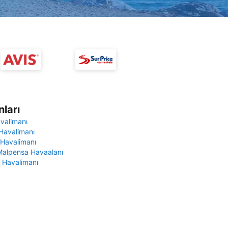
ları
avalimanı
Havalimanı
 Havalimanı
Malpensa Havaalanı
 Havalimanı