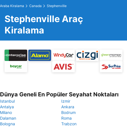
Araba Kiralama
Canada
Stephenville
Stephenville Araç
Kiralama
Dünya Geneli En Popüler Seyahat Noktaları
Istanbul
Izmir
Antalya
Ankara
Milano
Bodrum
Dalaman
Roma
Bologna
Trabzon