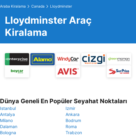
Araba Kiralama
Canada
Lloydminster
Lloydminster Araç
Kiralama
Dünya Geneli En Popüler Seyahat Noktaları
Istanbul
Izmir
Antalya
Ankara
Milano
Bodrum
Dalaman
Roma
Bologna
Trabzon