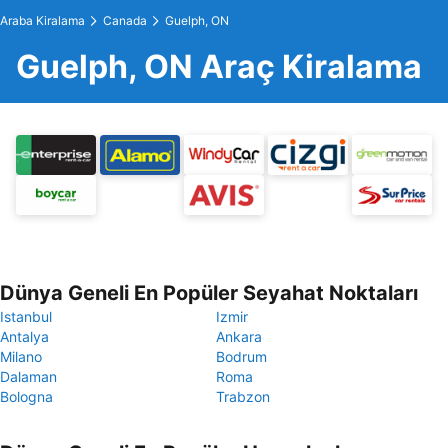
Araba Kiralama
Canada
Guelph, ON
Guelph, ON Araç Kiralama
Dünya Geneli En Popüler Seyahat Noktaları
Istanbul
Izmir
Antalya
Ankara
Milano
Bodrum
Dalaman
Roma
Bologna
Trabzon