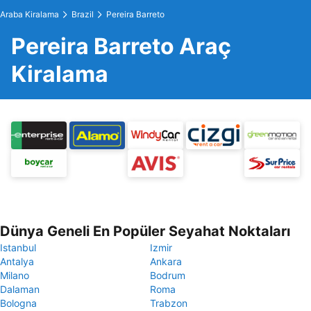
Araba Kiralama
Brazil
Pereira Barreto
Pereira Barreto Araç
Kiralama
Dünya Geneli En Popüler Seyahat Noktaları
Istanbul
Izmir
Antalya
Ankara
Milano
Bodrum
Dalaman
Roma
Bologna
Trabzon