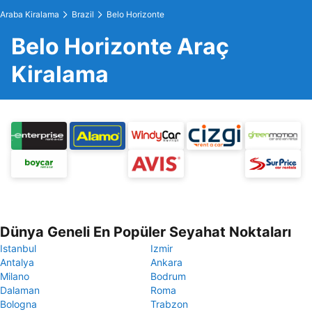
Araba Kiralama
Brazil
Belo Horizonte
Belo Horizonte Araç
Kiralama
Dünya Geneli En Popüler Seyahat Noktaları
Istanbul
Izmir
Antalya
Ankara
Milano
Bodrum
Dalaman
Roma
Bologna
Trabzon