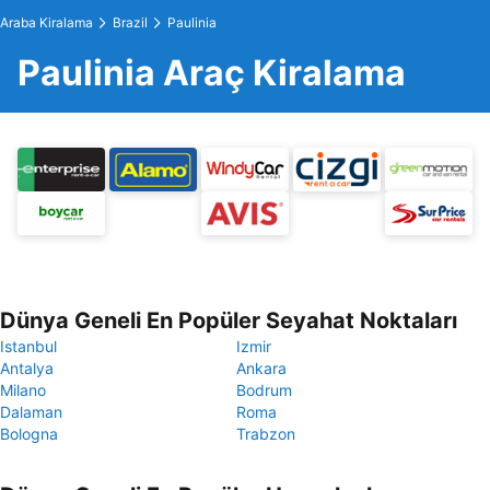
Araba Kiralama
Brazil
Paulinia
Paulinia Araç Kiralama
Dünya Geneli En Popüler Seyahat Noktaları
Istanbul
Izmir
Antalya
Ankara
Milano
Bodrum
Dalaman
Roma
Bologna
Trabzon