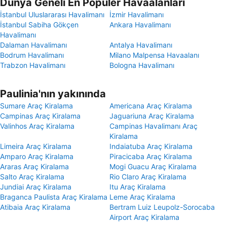
Dünya Geneli En Popüler Havaalanları
İstanbul Uluslararası Havalimanı
İzmir Havalimanı
İstanbul Sabiha Gökçen
Ankara Havalimanı
Havalimanı
Dalaman Havalimanı
Antalya Havalimanı
Bodrum Havalimanı
Milano Malpensa Havaalanı
Trabzon Havalimanı
Bologna Havalimanı
Paulinia'nın yakınında
Sumare Araç Kiralama
Americana Araç Kiralama
Campinas Araç Kiralama
Jaguariuna Araç Kiralama
Valinhos Araç Kiralama
Campinas Havalimanı Araç
Kiralama
Limeira Araç Kiralama
Indaiatuba Araç Kiralama
Amparo Araç Kiralama
Piracicaba Araç Kiralama
Araras Araç Kiralama
Mogi Guacu Araç Kiralama
Salto Araç Kiralama
Rio Claro Araç Kiralama
Jundiai Araç Kiralama
Itu Araç Kiralama
Braganca Paulista Araç Kiralama
Leme Araç Kiralama
Atibaia Araç Kiralama
Bertram Luiz Leupolz-Sorocaba
Airport Araç Kiralama