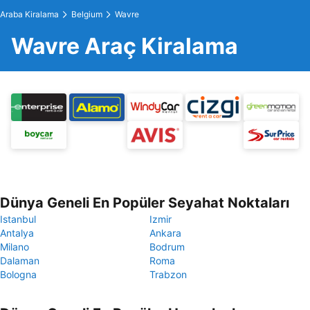
Araba Kiralama
Belgium
Wavre
Wavre Araç Kiralama
Dünya Geneli En Popüler Seyahat Noktaları
Istanbul
Izmir
Antalya
Ankara
Milano
Bodrum
Dalaman
Roma
Bologna
Trabzon