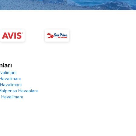
ları
avalimanı
Havalimanı
 Havalimanı
Malpensa Havaalanı
 Havalimanı