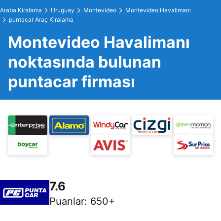
Araba Kiralama
Uruguay
Montevideo
Montevideo Havalimanı
puntacar Araç Kiralama
Montevideo Havalimanı
noktasında bulunan
puntacar firması
7.6
Puanlar
:
650+