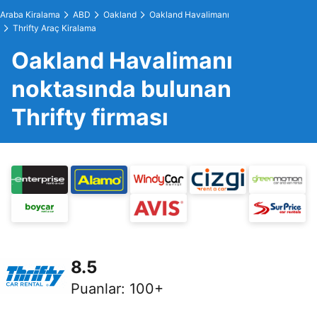
Araba Kiralama
ABD
Oakland
Oakland Havalimanı
Thrifty Araç Kiralama
Oakland Havalimanı
noktasında bulunan
Thrifty firması
8.5
Puanlar
:
100+