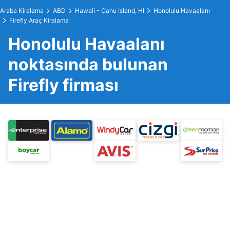
Araba Kiralama
ABD
Hawaii - Oahu Island, HI
Honolulu Havaalanı
Firefly Araç Kiralama
Honolulu Havaalanı
noktasında bulunan
Firefly firması