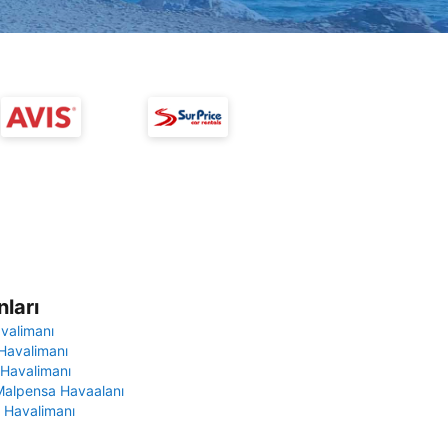
ları
avalimanı
Havalimanı
 Havalimanı
Malpensa Havaalanı
 Havalimanı