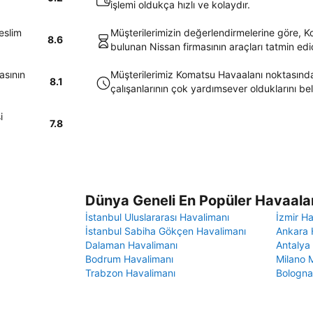
işlemi oldukça hızlı ve kolaydır.
eslim
Müşterilerimizin değerlendirmelerine göre, 
8.6
bulunan Nissan firmasının araçları tatmin edi
asının
Müşterilerimiz Komatsu Havaalanı noktasında
8.1
çalışanlarının çok yardımsever olduklarını belir
i
7.8
Dünya Geneli En Popüler Havaalan
İstanbul Uluslararası Havalimanı
İzmir H
İstanbul Sabiha Gökçen Havalimanı
Ankara 
Dalaman Havalimanı
Antalya
Bodrum Havalimanı
Milano 
Trabzon Havalimanı
Bologna