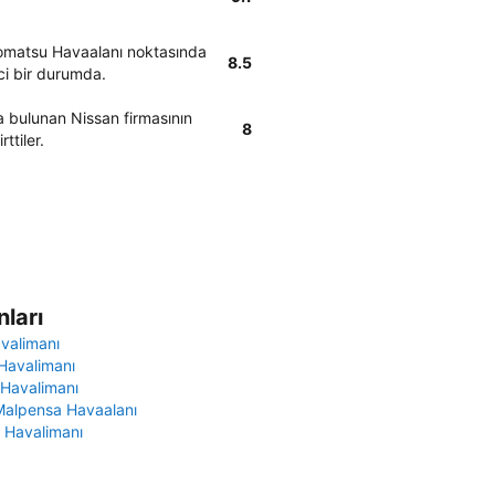
Komatsu Havaalanı noktasında
8.5
ci bir durumda.
 bulunan Nissan firmasının
8
ttiler.
ları
avalimanı
Havalimanı
 Havalimanı
Malpensa Havaalanı
 Havalimanı