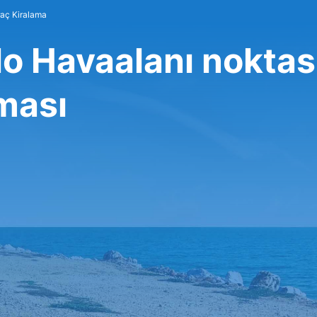
raç Kiralama
o Havaalanı noktas
rması