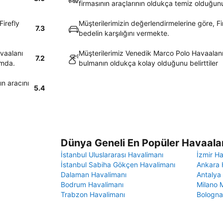
firmasının araçlarının oldukça temiz olduğunu 
irefly
Müşterilerimizin değerlendirmelerine göre, Fir
7.3
bedelin karşılığını vermekte.
vaalanı
Müşterilerimiz Venedik Marco Polo Havaalanı 
7.2
umda.
bulmanın oldukça kolay olduğunu belirttiler
n aracını
5.4
Dünya Geneli En Popüler Havaalan
İstanbul Uluslararası Havalimanı
İzmir H
İstanbul Sabiha Gökçen Havalimanı
Ankara 
Dalaman Havalimanı
Antalya
Bodrum Havalimanı
Milano 
Trabzon Havalimanı
Bologna