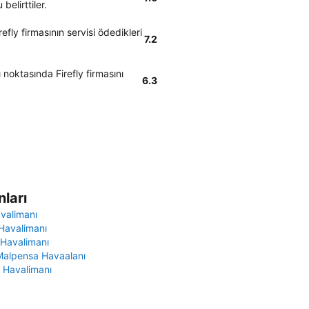
belirttiler.
efly firmasının servisi ödedikleri
7.2
noktasında Firefly firmasını
6.3
ları
avalimanı
Havalimanı
 Havalimanı
Malpensa Havaalanı
 Havalimanı